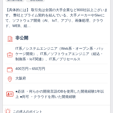
【具体的には】 取引先は全国の大手企業など800社以上ございま
す。 弊社とプライム契約を結んでいる、大手メーカーやSIerに
て、ソフトウェア開発（AI、 IoT、アプリ、画像処理、クラウ
ド、WEB、組…
非公開
IT系／システムエンジニア（Web系・オープン系・パッ
ケージ開発）、IT系／ソフトウェアエンジニア（組込・
制御系・IoT関連）、IT系／プリセールス
400万円～650万円
大阪府
●必須 ・何らかの開発言語/DBを使用した開発経験1年以
上 ●尚可 ・クラウドを用いた開発経験
この求人のポイント