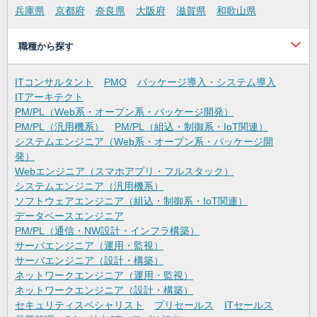
兵庫県
京都府
奈良県
大阪府
滋賀県
和歌山県
職種から探す
ITコンサルタント
PMO
パッケージ導入・システム導入
ITアーキテクト
PM/PL（Web系・オープン系・パッケージ開発）
PM/PL（汎用機系）
PM/PL（組込・制御系・IoT関連）
システムエンジニア（Web系・オープン系・パッケージ開
発）
Webエンジニア（スマホアプリ・フルスタック）
システムエンジニア（汎用機系）
ソフトウェアエンジニア（組込・制御系・IoT関連）
データベースエンジニア
PM/PL（通信・NW設計・インフラ構築）
サーバエンジニア（運用・監視）
サーバエンジニア（設計・構築）
ネットワークエンジニア（運用・監視）
ネットワークエンジニア（設計・構築）
セキュリティスペシャリスト
プリセールス
ITセールス