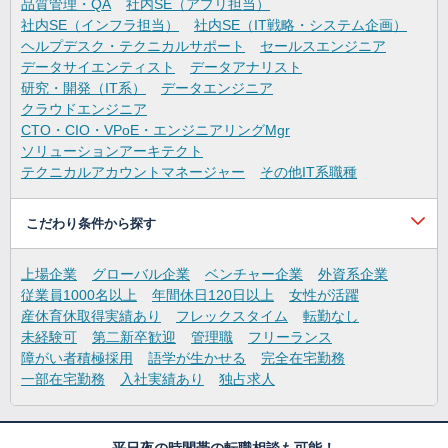
品質管理・QA
社内SE（アプリ担当）
社内SE（インフラ担当）
社内SE（IT戦略・システム企画）
ヘルプデスク・テクニカルサポート
セールスエンジニア
データサイエンティスト
データアナリスト
研究・開発（IT系）
データエンジニア
クラウドエンジニア
CTO・CIO・VPoE・エンジニアリングMgr
ソリューションアーキテクト
テクニカルアカウントマネージャー
その他IT系職種
こだわり条件から探す
上場企業
グローバル企業
ベンチャー企業
外資系企業
従業員1000名以上
年間休日120日以上
女性が活躍
産休育休取得実績あり
フレックスタイム
転勤なし
未経験可
第二新卒歓迎
管理職
フリーランス
障がい者積極採用
語学が生かせる
完全在宅勤務
一部在宅勤務
入社実績あり
独占求人