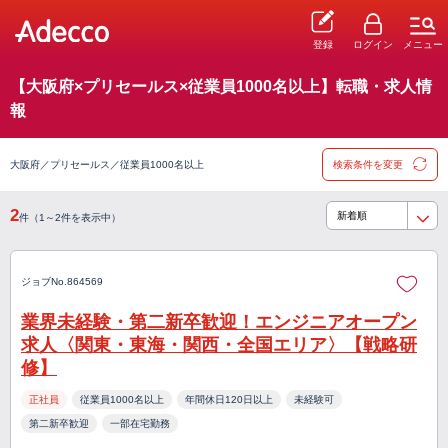
登録
ログイン
メニュー
【大阪府×プリセールス×従業員1000名以上】転職・求人情
報
大阪府／プリセールス／従業員1000名以上
検索条件を変更
2
件（1～2件を表示中）
ジョブNo.864569
業界未経験・第二新卒歓迎！エンジニアオープン
求人〈関東・東海・関西・全国エリア〉【戦略研
修】
正社員
従業員1000名以上
年間休日120日以上
未経験可
第二新卒歓迎
一部在宅勤務