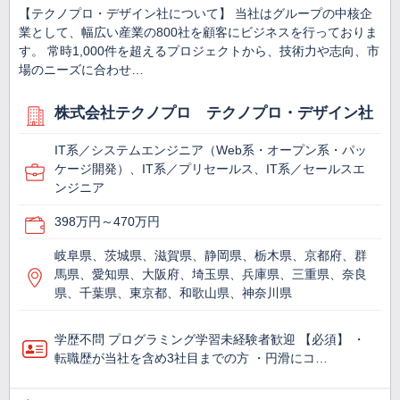
【テクノプロ・デザイン社について】 当社はグループの中核企
業として、幅広い産業の800社を顧客にビジネスを行っておりま
す。 常時1,000件を超えるプロジェクトから、技術力や志向、市
場のニーズに合わせ…
株式会社テクノプロ テクノプロ・デザイン社
IT系／システムエンジニア（Web系・オープン系・パッ
ケージ開発）、IT系／プリセールス、IT系／セールスエ
ンジニア
398万円～470万円
岐阜県、茨城県、滋賀県、静岡県、栃木県、京都府、群
馬県、愛知県、大阪府、埼玉県、兵庫県、三重県、奈良
県、千葉県、東京都、和歌山県、神奈川県
学歴不問 プログラミング学習未経験者歓迎 【必須】 ・
転職歴が当社を含め3社目までの方 ・円滑にコ…