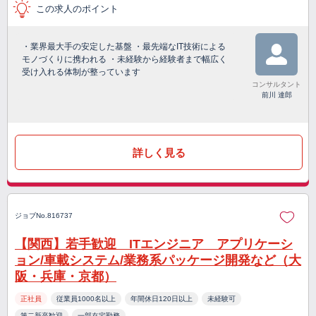
この求人のポイント
・業界最大手の安定した基盤 ・最先端なIT技術による
モノづくりに携われる ・未経験から経験者まで幅広く
受け入れる体制が整っています
コンサルタント
前川 達郎
詳しく見る
ジョブNo.816737
【関西】若手歓迎 ITエンジニア アプリケーシ
ョン/車載システム/業務系パッケージ開発など（大
阪・兵庫・京都）
正社員
従業員1000名以上
年間休日120日以上
未経験可
第二新卒歓迎
一部在宅勤務