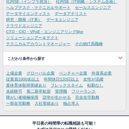
社内SE（インフラ担当）
社内SE（IT戦略・システム企画）
ヘルプデスク・テクニカルサポート
セールスエンジニア
データサイエンティスト
データアナリスト
研究・開発（IT系）
データエンジニア
クラウドエンジニア
CTO・CIO・VPoE・エンジニアリングMgr
ソリューションアーキテクト
テクニカルアカウントマネージャー
その他IT系職種
こだわり条件から探す
上場企業
グローバル企業
ベンチャー企業
外資系企業
従業員1000名以上
年間休日120日以上
女性が活躍
産休育休取得実績あり
フレックスタイム
転勤なし
未経験可
第二新卒歓迎
管理職
フリーランス
障がい者積極採用
語学が生かせる
完全在宅勤務
一部在宅勤務
入社実績あり
独占求人
平日夜の時間帯の転職相談も可能！