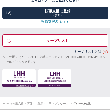
まずはアデコにご登録ください
転職支援に登録
（無料）
転職支援の流れ
キープリスト
キープリストとは
※
ご利用にあたってはLHH転職エージェント（Adecco Group）のMyPageへ
のログインが必要です。
Adeccoの転職支援
関西
大阪府
IT系
プリセールス
グローバル企業