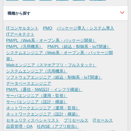
職種から探す
ITコンサルタント
PMO
パッケージ導入・システム導入
ITアーキテクト
PM/PL（Web系・オープン系・パッケージ開発）
PM/PL（汎用機系）
PM/PL（組込・制御系・IoT関連）
システムエンジニア（Web系・オープン系・パッケージ開
発）
Webエンジニア（スマホアプリ・フルスタック）
システムエンジニア（汎用機系）
ソフトウェアエンジニア（組込・制御系・IoT関連）
データベースエンジニア
PM/PL（通信・NW設計・インフラ構築）
サーバエンジニア（運用・監視）
サーバエンジニア（設計・構築）
ネットワークエンジニア（運用・監視）
ネットワークエンジニア（設計・構築）
セキュリティスペシャリスト
プリセールス
ITセールス
品質管理・QA
社内SE（アプリ担当）