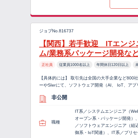
ジョブNo.816737
【関西】若手歓迎 ITエン
ム/業務系パッケージ開発な
正社員
従業員1000名以上
年間休日120日以上
【具体的には】 取引先は全国の大手企業など800
ーやSIerにて、ソフトウェア開発（AI、 IoT、
非公開
IT系／システムエンジニア（We
オープン系・パッケージ開発）、
職種
／ソフトウェアエンジニア（組
御系・IoT関連）、IT系／プリ