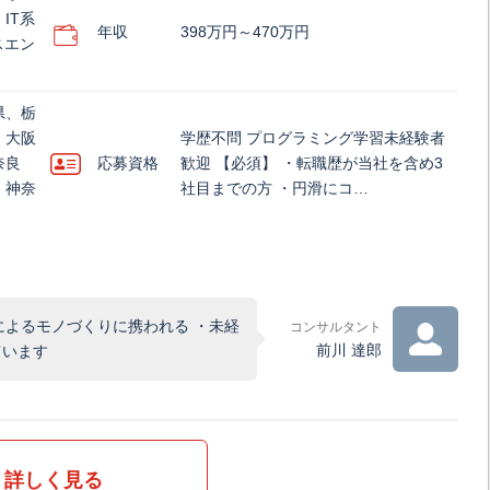
IT系
年収
398万円～470万円
スエン
県、栃
、大阪
学歴不問 プログラミング学習未経験者
奈良
応募資格
歓迎 【必須】 ・転職歴が当社を含め3
、神奈
社目までの方 ・円滑にコ…
によるモノづくりに携われる ・未経
コンサルタント
前川 達郎
ています
詳しく見る