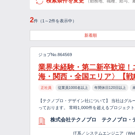
検索条件を変更
（勤務地、職種、給与、
2
件（1～2件を表示中）
新着順
ジョブNo.864569
業界未経験・第二新卒歓迎！
海・関西・全国エリア〉【戦
正社員
従業員1000名以上
年間休日120日以上
【テクノプロ・デザイン社について】 当社はグル
っております。 常時1,000件を超えるプロジェ
株式会社テクノプロ テクノプロ・
IT系／システムエンジニア（We