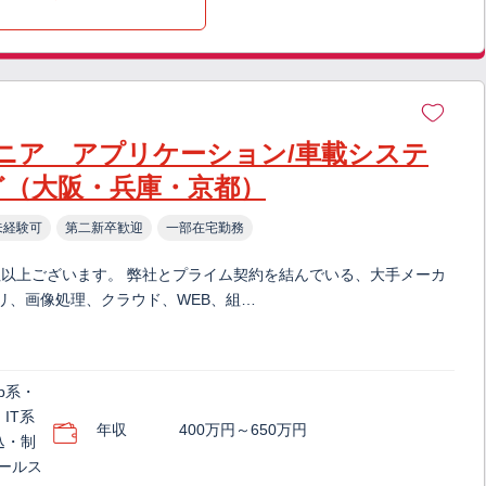
ジニア アプリケーション/車載システ
ど（大阪・兵庫・京都）
未経験可
第二新卒歓迎
一部在宅勤務
社以上ございます。 弊社とプライム契約を結んでいる、大手メーカ
アプリ、画像処理、クラウド、WEB、組…
b系・
IT系
年収
400万円～650万円
込・制
セールス