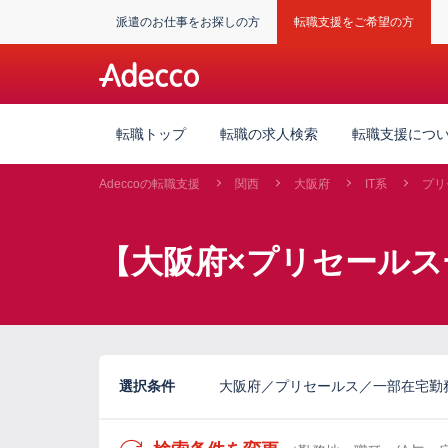
派遣のお仕事をお探しの方
転職支援をご希望の方
転職トップ
転職の求人検索
転職支援につ
Adeccoの転職支援
関西
大阪府
IT系
プリ
【大阪府×プリセールス
選択条件
大阪府／プリセールス／一部在宅勤