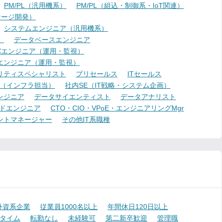
PM/PL（汎用機系）
PM/PL（組込・制御系・IoT関連）
ケージ開発）
システムエンジニア（汎用機系）
）
データベースエンジニア
バエンジニア（運用・監視）
エンジニア（運用・監視）
リティスペシャリスト
プリセールス
ITセールス
E（インフラ担当）
社内SE（IT戦略・システム企画）
ンジニア
データサイエンティスト
データアナリスト
ドエンジニア
CTO・CIO・VPoE・エンジニアリングMgr
ントマネージャー
その他IT系職種
外資系企業
従業員1000名以上
年間休日120日以上
タイム
転勤なし
未経験可
第二新卒歓迎
管理職