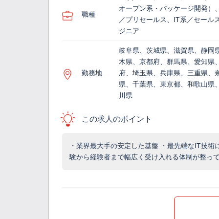
オープン系・パッケージ開発）、
職種
／プリセールス、IT系／セール
ジニア
岐阜県、茨城県、滋賀県、静岡
木県、京都府、群馬県、愛知県
勤務地
府、埼玉県、兵庫県、三重県、
県、千葉県、東京都、和歌山県
川県
この求人のポイント
・業界最大手の安定した基盤 ・最先端なIT技術
験から経験者まで幅広く受け入れる体制が整っ