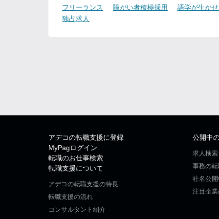
フリーランス
障がい者積極採用
語学が生かせ
独占求人
アデコの転職支援に登録
公開中
MyPagログイン
求人検索
転職のお仕事検索
事務の転
転職支援について
社名公開
アデコの転職支援の特長
注目企業
転職支援の流れ
コンサルタント紹介