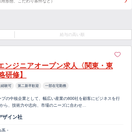
雇用形態、こだわり条件など）
給与の高い順
エンジニアオープン求人〈関東・東
略研修】
未経験可
第二新卒歓迎
一部在宅勤務
ープの中核企業として、幅広い産業の800社を顧客にビジネスを行
クトから、技術力や志向、市場のニーズに合わせ…
デザイン社
b系・