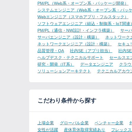
PM/PL（Web系・オープン系・パッケージ開発）
システムエンジニア（Web系・オープン系・パッ
Webエンジニア（スマホアプリ・フルスタック）
ソフトウェアエンジニア（組込・制御系・IoT関連
PM/PL（通信・NW設計・インフラ構築）
サー
サーバエンジニア（設計・構築）
ネットワーク
ネットワークエンジニア（設計・構築）
セキュ
品質管理・QA
社内SE（アプリ担当）
社内S
ヘルプデスク・テクニカルサポート
セールスエ
研究・開発（IT系）
データエンジニア
クラウ
ソリューションアーキテクト
テクニカルアカウ
こだわり条件から探す
上場企業
グローバル企業
ベンチャー企業
女性が活躍
産休育休取得実績あり
フレックス