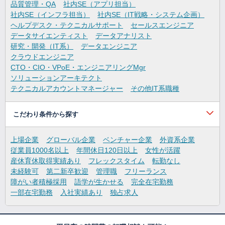
品質管理・QA
社内SE（アプリ担当）
社内SE（インフラ担当）
社内SE（IT戦略・システム企画）
ヘルプデスク・テクニカルサポート
セールスエンジニア
データサイエンティスト
データアナリスト
研究・開発（IT系）
データエンジニア
クラウドエンジニア
CTO・CIO・VPoE・エンジニアリングMgr
ソリューションアーキテクト
テクニカルアカウントマネージャー
その他IT系職種
こだわり条件から探す
上場企業
グローバル企業
ベンチャー企業
外資系企業
従業員1000名以上
年間休日120日以上
女性が活躍
産休育休取得実績あり
フレックスタイム
転勤なし
未経験可
第二新卒歓迎
管理職
フリーランス
障がい者積極採用
語学が生かせる
完全在宅勤務
一部在宅勤務
入社実績あり
独占求人