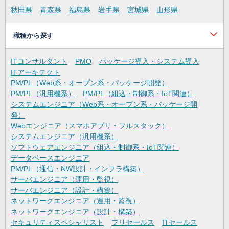
秋田県
青森県
福島県
岩手県
宮城県
山形県
職種から探す
ITコンサルタント
PMO
パッケージ導入・システム導入
ITアーキテクト
PM/PL（Web系・オープン系・パッケージ開発）
PM/PL（汎用機系）
PM/PL（組込・制御系・IoT関連）
システムエンジニア（Web系・オープン系・パッケージ開
発）
Webエンジニア（スマホアプリ・フルスタック）
システムエンジニア（汎用機系）
ソフトウェアエンジニア（組込・制御系・IoT関連）
データベースエンジニア
PM/PL（通信・NW設計・インフラ構築）
サーバエンジニア（運用・監視）
サーバエンジニア（設計・構築）
ネットワークエンジニア（運用・監視）
ネットワークエンジニア（設計・構築）
セキュリティスペシャリスト
プリセールス
ITセールス