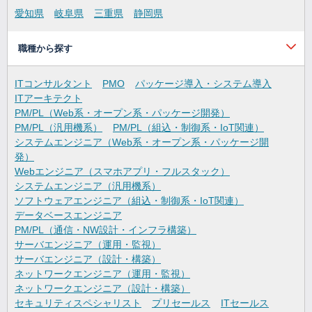
愛知県
岐阜県
三重県
静岡県
職種から探す
ITコンサルタント
PMO
パッケージ導入・システム導入
ITアーキテクト
PM/PL（Web系・オープン系・パッケージ開発）
PM/PL（汎用機系）
PM/PL（組込・制御系・IoT関連）
システムエンジニア（Web系・オープン系・パッケージ開
発）
Webエンジニア（スマホアプリ・フルスタック）
システムエンジニア（汎用機系）
ソフトウェアエンジニア（組込・制御系・IoT関連）
データベースエンジニア
PM/PL（通信・NW設計・インフラ構築）
サーバエンジニア（運用・監視）
サーバエンジニア（設計・構築）
ネットワークエンジニア（運用・監視）
ネットワークエンジニア（設計・構築）
セキュリティスペシャリスト
プリセールス
ITセールス