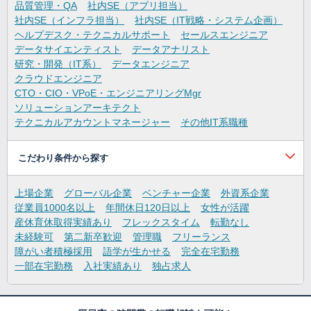
品質管理・QA
社内SE（アプリ担当）
社内SE（インフラ担当）
社内SE（IT戦略・システム企画）
ヘルプデスク・テクニカルサポート
セールスエンジニア
データサイエンティスト
データアナリスト
研究・開発（IT系）
データエンジニア
クラウドエンジニア
CTO・CIO・VPoE・エンジニアリングMgr
ソリューションアーキテクト
テクニカルアカウントマネージャー
その他IT系職種
こだわり条件から探す
上場企業
グローバル企業
ベンチャー企業
外資系企業
従業員1000名以上
年間休日120日以上
女性が活躍
産休育休取得実績あり
フレックスタイム
転勤なし
未経験可
第二新卒歓迎
管理職
フリーランス
障がい者積極採用
語学が生かせる
完全在宅勤務
一部在宅勤務
入社実績あり
独占求人