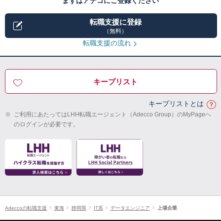
まずはアデコにご登録ください
転職支援に登録
（無料）
転職支援の流れ
キープリスト
キープリストとは
※
ご利用にあたってはLHH転職エージェント（Adecco Group）のMyPageへ
のログインが必要です。
Adeccoの転職支援
東海
静岡県
IT系
データエンジニア
上場企業