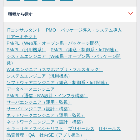
職種から探す
ITコンサルタント
PMO
パッケージ導入・システム導入
ITアーキテクト
PM/PL（Web系・オープン系・パッケージ開発）
PM/PL（汎用機系）
PM/PL（組込・制御系・IoT関連）
システムエンジニア（Web系・オープン系・パッケージ開
発）
Webエンジニア（スマホアプリ・フルスタック）
システムエンジニア（汎用機系）
ソフトウェアエンジニア（組込・制御系・IoT関連）
データベースエンジニア
PM/PL（通信・NW設計・インフラ構築）
サーバエンジニア（運用・監視）
サーバエンジニア（設計・構築）
ネットワークエンジニア（運用・監視）
ネットワークエンジニア（設計・構築）
セキュリティスペシャリスト
プリセールス
ITセールス
品質管理・QA
社内SE（アプリ担当）