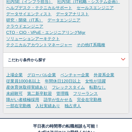
社内SE（インフラ担当）
社内SE（IT戦略・システム企画）
ヘルプデスク・テクニカルサポート
セールスエンジニア
データサイエンティスト
データアナリスト
研究・開発（IT系）
データエンジニア
クラウドエンジニア
CTO・CIO・VPoE・エンジニアリングMgr
ソリューションアーキテクト
テクニカルアカウントマネージャー
その他IT系職種
こだわり条件から探す
上場企業
グローバル企業
ベンチャー企業
外資系企業
従業員1000名以上
年間休日120日以上
女性が活躍
産休育休取得実績あり
フレックスタイム
転勤なし
未経験可
第二新卒歓迎
管理職
フリーランス
障がい者積極採用
語学が生かせる
完全在宅勤務
一部在宅勤務
入社実績あり
独占求人
平日夜の時間帯の転職相談も可能！