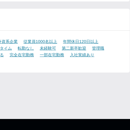
外資系企業
従業員1000名以上
年間休日120日以上
タイム
転勤なし
未経験可
第二新卒歓迎
管理職
る
完全在宅勤務
一部在宅勤務
入社実績あり