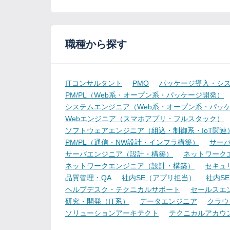
職種から探す
ITコンサルタント
PMO
パッケージ導入・シ
PM/PL（Web系・オープン系・パッケージ開発）
システムエンジニア（Web系・オープン系・パッ
Webエンジニア（スマホアプリ・フルスタック）
ソフトウェアエンジニア（組込・制御系・IoT関連
PM/PL（通信・NW設計・インフラ構築）
サー
サーバエンジニア（設計・構築）
ネットワーク
ネットワークエンジニア（設計・構築）
セキュ
品質管理・QA
社内SE（アプリ担当）
社内S
ヘルプデスク・テクニカルサポート
セールスエ
研究・開発（IT系）
データエンジニア
クラウ
ソリューションアーキテクト
テクニカルアカウ