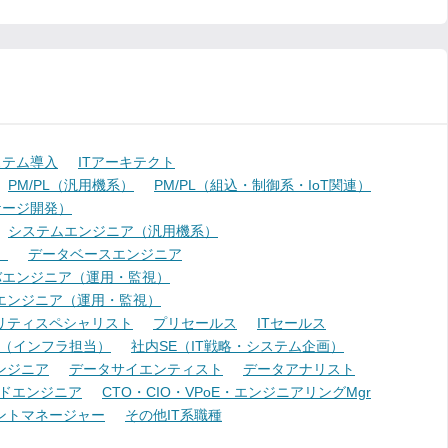
ステム導入
ITアーキテクト
PM/PL（汎用機系）
PM/PL（組込・制御系・IoT関連）
ケージ開発）
システムエンジニア（汎用機系）
）
データベースエンジニア
バエンジニア（運用・監視）
エンジニア（運用・監視）
リティスペシャリスト
プリセールス
ITセールス
E（インフラ担当）
社内SE（IT戦略・システム企画）
ンジニア
データサイエンティスト
データアナリスト
ドエンジニア
CTO・CIO・VPoE・エンジニアリングMgr
ントマネージャー
その他IT系職種