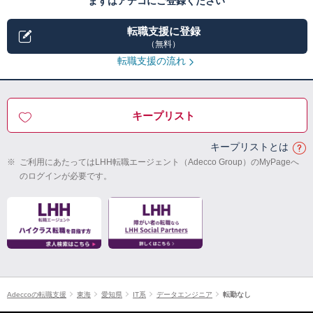
まずはアデコにご登録ください
転職支援に登録
（無料）
転職支援の流れ
キープリスト
キープリストとは
※
ご利用にあたってはLHH転職エージェント（Adecco Group）のMyPageへ
のログインが必要です。
Adeccoの転職支援
東海
愛知県
IT系
データエンジニア
転勤なし