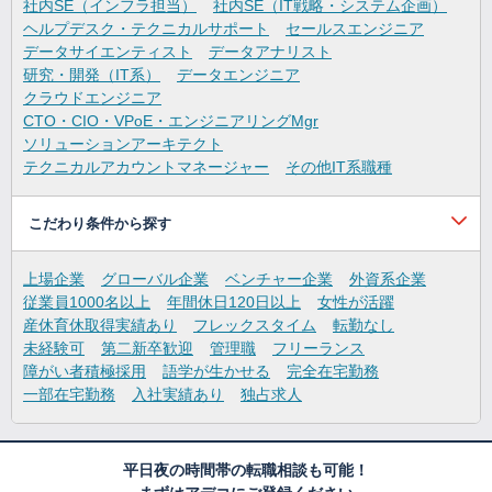
社内SE（インフラ担当）
社内SE（IT戦略・システム企画）
ヘルプデスク・テクニカルサポート
セールスエンジニア
データサイエンティスト
データアナリスト
研究・開発（IT系）
データエンジニア
クラウドエンジニア
CTO・CIO・VPoE・エンジニアリングMgr
ソリューションアーキテクト
テクニカルアカウントマネージャー
その他IT系職種
こだわり条件から探す
上場企業
グローバル企業
ベンチャー企業
外資系企業
従業員1000名以上
年間休日120日以上
女性が活躍
産休育休取得実績あり
フレックスタイム
転勤なし
未経験可
第二新卒歓迎
管理職
フリーランス
障がい者積極採用
語学が生かせる
完全在宅勤務
一部在宅勤務
入社実績あり
独占求人
平日夜の時間帯の転職相談も可能！