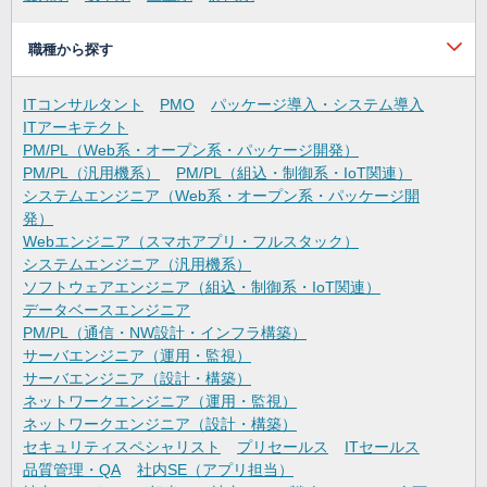
職種から探す
ITコンサルタント
PMO
パッケージ導入・システム導入
ITアーキテクト
PM/PL（Web系・オープン系・パッケージ開発）
PM/PL（汎用機系）
PM/PL（組込・制御系・IoT関連）
システムエンジニア（Web系・オープン系・パッケージ開
発）
Webエンジニア（スマホアプリ・フルスタック）
システムエンジニア（汎用機系）
ソフトウェアエンジニア（組込・制御系・IoT関連）
データベースエンジニア
PM/PL（通信・NW設計・インフラ構築）
サーバエンジニア（運用・監視）
サーバエンジニア（設計・構築）
ネットワークエンジニア（運用・監視）
ネットワークエンジニア（設計・構築）
セキュリティスペシャリスト
プリセールス
ITセールス
品質管理・QA
社内SE（アプリ担当）