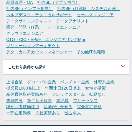
品質管理・QA
社内SE（アプリ担当）
社内SE（インフラ担当）
社内SE（IT戦略・システム企画）
ヘルプデスク・テクニカルサポート
セールスエンジニア
データサイエンティスト
データアナリスト
研究・開発（IT系）
データエンジニア
クラウドエンジニア
CTO・CIO・VPoE・エンジニアリングMgr
ソリューションアーキテクト
テクニカルアカウントマネージャー
その他IT系職種
こだわり条件から探す
上場企業
グローバル企業
ベンチャー企業
外資系企業
従業員1000名以上
年間休日120日以上
女性が活躍
産休育休取得実績あり
フレックスタイム
転勤なし
未経験可
第二新卒歓迎
管理職
フリーランス
障がい者積極採用
語学が生かせる
完全在宅勤務
一部在宅勤務
入社実績あり
独占求人