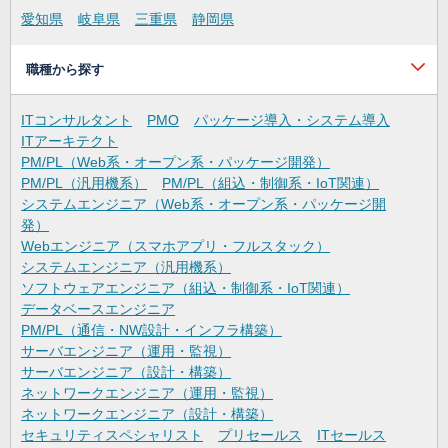
愛知県
岐阜県
三重県
静岡県
職種から探す
ITコンサルタント
PMO
パッケージ導入・システム導入
ITアーキテクト
PM/PL（Web系・オープン系・パッケージ開発）
PM/PL（汎用機系）
PM/PL（組込・制御系・IoT関連）
システムエンジニア（Web系・オープン系・パッケージ開
発）
Webエンジニア（スマホアプリ・フルスタック）
システムエンジニア（汎用機系）
ソフトウェアエンジニア（組込・制御系・IoT関連）
データベースエンジニア
PM/PL（通信・NW設計・インフラ構築）
サーバエンジニア（運用・監視）
サーバエンジニア（設計・構築）
ネットワークエンジニア（運用・監視）
ネットワークエンジニア（設計・構築）
セキュリティスペシャリスト
プリセールス
ITセールス