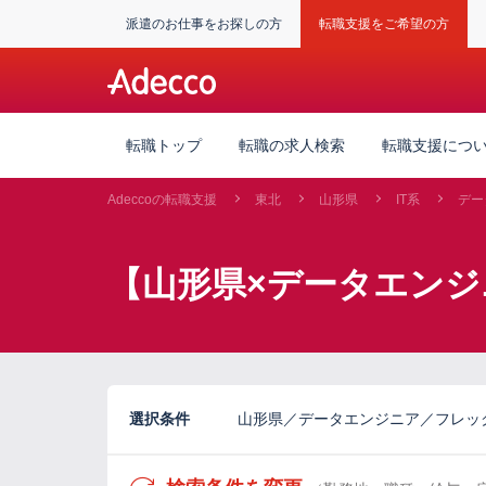
派遣のお仕事をお探しの方
転職支援をご希望の方
転職トップ
転職の求人検索
転職支援につ
Adeccoの転職支援
東北
山形県
IT系
デー
【山形県×データエンジ
選択条件
山形県／データエンジニア／フレッ