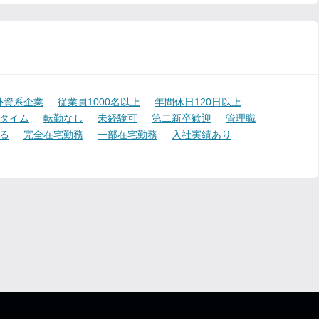
外資系企業
従業員1000名以上
年間休日120日以上
タイム
転勤なし
未経験可
第二新卒歓迎
管理職
る
完全在宅勤務
一部在宅勤務
入社実績あり