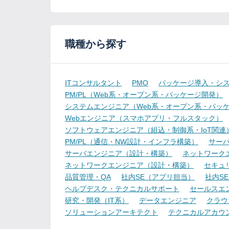
職種から探す
ITコンサルタント
PMO
パッケージ導入・シ
PM/PL（Web系・オープン系・パッケージ開発）
システムエンジニア（Web系・オープン系・パッ
Webエンジニア（スマホアプリ・フルスタック）
ソフトウェアエンジニア（組込・制御系・IoT関連
PM/PL（通信・NW設計・インフラ構築）
サー
サーバエンジニア（設計・構築）
ネットワーク
ネットワークエンジニア（設計・構築）
セキュ
品質管理・QA
社内SE（アプリ担当）
社内S
ヘルプデスク・テクニカルサポート
セールスエ
研究・開発（IT系）
データエンジニア
クラウ
ソリューションアーキテクト
テクニカルアカウ