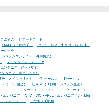
ステム導入
ITアーキテクト
PM/PL（汎用機系）
PM/PL（組込・制御系・IoT関連）
ケージ開発）
システムエンジニア（汎用機系）
）
データベースエンジニア
バエンジニア（運用・監視）
エンジニア（運用・監視）
リティスペシャリスト
プリセールス
ITセールス
E（インフラ担当）
社内SE（IT戦略・システム企画）
ンジニア
データサイエンティスト
データアナリスト
ドエンジニア
CTO・CIO・VPoE・エンジニアリングMgr
ントマネージャー
その他IT系職種