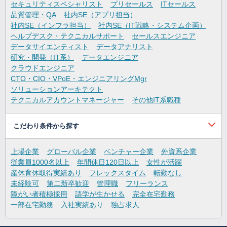
セキュリティスペシャリスト
プリセールス
ITセールス
品質管理・QA
社内SE（アプリ担当）
社内SE（インフラ担当）
社内SE（IT戦略・システム企画）
ヘルプデスク・テクニカルサポート
セールスエンジニア
データサイエンティスト
データアナリスト
研究・開発（IT系）
データエンジニア
クラウドエンジニア
CTO・CIO・VPoE・エンジニアリングMgr
ソリューションアーキテクト
テクニカルアカウントマネージャー
その他IT系職種
こだわり条件から探す
上場企業
グローバル企業
ベンチャー企業
外資系企業
従業員1000名以上
年間休日120日以上
女性が活躍
産休育休取得実績あり
フレックスタイム
転勤なし
未経験可
第二新卒歓迎
管理職
フリーランス
障がい者積極採用
語学が生かせる
完全在宅勤務
一部在宅勤務
入社実績あり
独占求人