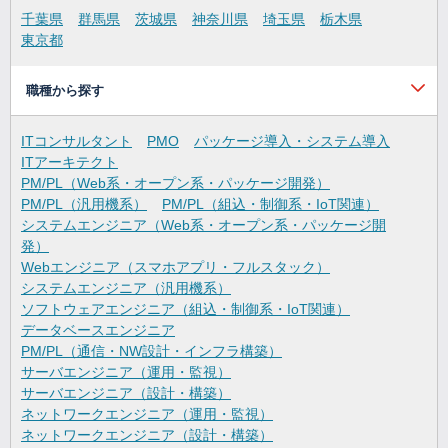
千葉県
群馬県
茨城県
神奈川県
埼玉県
栃木県
東京都
職種から探す
ITコンサルタント
PMO
パッケージ導入・システム導入
ITアーキテクト
PM/PL（Web系・オープン系・パッケージ開発）
PM/PL（汎用機系）
PM/PL（組込・制御系・IoT関連）
システムエンジニア（Web系・オープン系・パッケージ開
発）
Webエンジニア（スマホアプリ・フルスタック）
システムエンジニア（汎用機系）
ソフトウェアエンジニア（組込・制御系・IoT関連）
データベースエンジニア
PM/PL（通信・NW設計・インフラ構築）
サーバエンジニア（運用・監視）
サーバエンジニア（設計・構築）
ネットワークエンジニア（運用・監視）
ネットワークエンジニア（設計・構築）