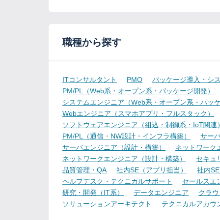
職種から探す
ITコンサルタント
PMO
パッケージ導入・シ
PM/PL（Web系・オープン系・パッケージ開発）
システムエンジニア（Web系・オープン系・パッ
Webエンジニア（スマホアプリ・フルスタック）
ソフトウェアエンジニア（組込・制御系・IoT関連
PM/PL（通信・NW設計・インフラ構築）
サー
サーバエンジニア（設計・構築）
ネットワーク
ネットワークエンジニア（設計・構築）
セキュ
品質管理・QA
社内SE（アプリ担当）
社内S
ヘルプデスク・テクニカルサポート
セールスエ
研究・開発（IT系）
データエンジニア
クラウ
ソリューションアーキテクト
テクニカルアカウ