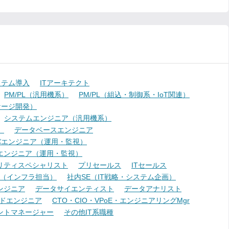
ステム導入
ITアーキテクト
PM/PL（汎用機系）
PM/PL（組込・制御系・IoT関連）
ケージ開発）
システムエンジニア（汎用機系）
）
データベースエンジニア
バエンジニア（運用・監視）
エンジニア（運用・監視）
リティスペシャリスト
プリセールス
ITセールス
E（インフラ担当）
社内SE（IT戦略・システム企画）
ンジニア
データサイエンティスト
データアナリスト
ドエンジニア
CTO・CIO・VPoE・エンジニアリングMgr
ントマネージャー
その他IT系職種