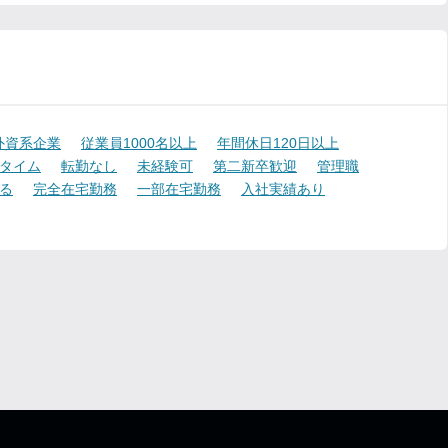
外資系企業
従業員1000名以上
年間休日120日以上
タイム
転勤なし
未経験可
第二新卒歓迎
管理職
る
完全在宅勤務
一部在宅勤務
入社実績あり