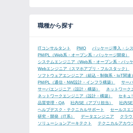
職種から探す
ITコンサルタント
PMO
パッケージ導入・シ
PM/PL（Web系・オープン系・パッケージ開発）
システムエンジニア（Web系・オープン系・パッ
Webエンジニア（スマホアプリ・フルスタック）
ソフトウェアエンジニア（組込・制御系・IoT関連
PM/PL（通信・NW設計・インフラ構築）
サー
サーバエンジニア（設計・構築）
ネットワーク
ネットワークエンジニア（設計・構築）
セキュ
品質管理・QA
社内SE（アプリ担当）
社内S
ヘルプデスク・テクニカルサポート
セールスエ
研究・開発（IT系）
データエンジニア
クラウ
ソリューションアーキテクト
テクニカルアカウ