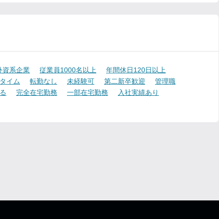
外資系企業
従業員1000名以上
年間休日120日以上
タイム
転勤なし
未経験可
第二新卒歓迎
管理職
る
完全在宅勤務
一部在宅勤務
入社実績あり