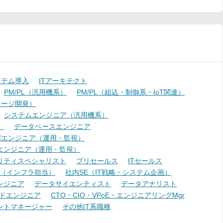
ステム導入
ITアーキテクト
PM/PL（汎用機系）
PM/PL（組込・制御系・IoT関連）
ケージ開発）
システムエンジニア（汎用機系）
）
データベースエンジニア
バエンジニア（運用・監視）
エンジニア（運用・監視）
リティスペシャリスト
プリセールス
ITセールス
E（インフラ担当）
社内SE（IT戦略・システム企画）
ンジニア
データサイエンティスト
データアナリスト
ドエンジニア
CTO・CIO・VPoE・エンジニアリングMgr
ントマネージャー
その他IT系職種