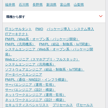
福井県
石川県
長野県
新潟県
富山県
山梨県
職種から探す
ITコンサルタント
PMO
パッケージ導入・システム導入
ITアーキテクト
PM/PL（Web系・オープン系・パッケージ開発）
PM/PL（汎用機系）
PM/PL（組込・制御系・IoT関連）
システムエンジニア（Web系・オープン系・パッケージ開
発）
Webエンジニア（スマホアプリ・フルスタック）
システムエンジニア（汎用機系）
ソフトウェアエンジニア（組込・制御系・IoT関連）
データベースエンジニア
PM/PL（通信・NW設計・インフラ構築）
サーバエンジニア（運用・監視）
サーバエンジニア（設計・構築）
ネットワークエンジニア（運用・監視）
ネットワークエンジニア（設計・構築）
セキュリティスペシャリスト
プリセールス
ITセールス