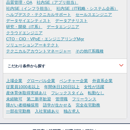
品質管理・QA
社内SE（アプリ担当）
社内SE（インフラ担当）
社内SE（IT戦略・システム企画）
ヘルプデスク・テクニカルサポート
セールスエンジニア
データサイエンティスト
データアナリスト
研究・開発（IT系）
データエンジニア
クラウドエンジニア
CTO・CIO・VPoE・エンジニアリングMgr
ソリューションアーキテクト
テクニカルアカウントマネージャー
その他IT系職種
こだわり条件から探す
上場企業
グローバル企業
ベンチャー企業
外資系企業
従業員1000名以上
年間休日120日以上
女性が活躍
産休育休取得実績あり
フレックスタイム
転勤なし
未経験可
第二新卒歓迎
管理職
フリーランス
障がい者積極採用
語学が生かせる
完全在宅勤務
一部在宅勤務
入社実績あり
独占求人