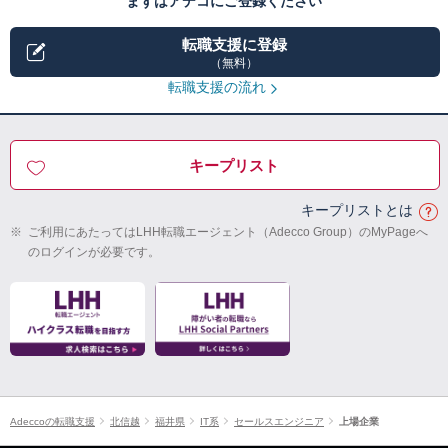
まずはアデコにご登録ください
転職支援に登録
（無料）
転職支援の流れ
キープリスト
キープリストとは
※
ご利用にあたってはLHH転職エージェント（Adecco Group）のMyPageへ
のログインが必要です。
Adeccoの転職支援
北信越
福井県
IT系
セールスエンジニア
上場企業