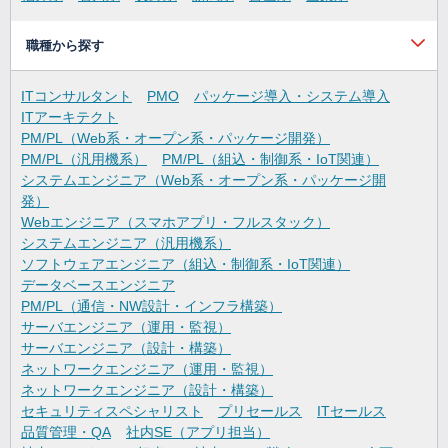
職種から探す
ITコンサルタント
PMO
パッケージ導入・システム導入
ITアーキテクト
PM/PL（Web系・オープン系・パッケージ開発）
PM/PL（汎用機系）
PM/PL（組込・制御系・IoT関連）
システムエンジニア（Web系・オープン系・パッケージ開
発）
Webエンジニア（スマホアプリ・フルスタック）
システムエンジニア（汎用機系）
ソフトウェアエンジニア（組込・制御系・IoT関連）
データベースエンジニア
PM/PL（通信・NW設計・インフラ構築）
サーバエンジニア（運用・監視）
サーバエンジニア（設計・構築）
ネットワークエンジニア（運用・監視）
ネットワークエンジニア（設計・構築）
セキュリティスペシャリスト
プリセールス
ITセールス
品質管理・QA
社内SE（アプリ担当）