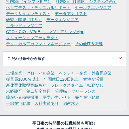
社内SE（インフラ担当）
社内SE（IT戦略・システム企画）
ヘルプデスク・テクニカルサポート
セールスエンジニア
データサイエンティスト
データアナリスト
研究・開発（IT系）
データエンジニア
クラウドエンジニア
CTO・CIO・VPoE・エンジニアリングMgr
ソリューションアーキテクト
テクニカルアカウントマネージャー
その他IT系職種
こだわり条件から探す
上場企業
グローバル企業
ベンチャー企業
外資系企業
従業員1000名以上
年間休日120日以上
女性が活躍
産休育休取得実績あり
フレックスタイム
転勤なし
未経験可
第二新卒歓迎
管理職
フリーランス
障がい者積極採用
語学が生かせる
完全在宅勤務
一部在宅勤務
入社実績あり
独占求人
平日夜の時間帯の転職相談も可能！