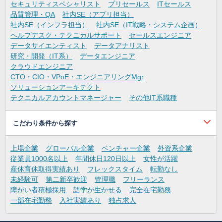
セキュリティスペシャリスト
プリセールス
ITセールス
品質管理・QA
社内SE（アプリ担当）
社内SE（インフラ担当）
社内SE（IT戦略・システム企画）
ヘルプデスク・テクニカルサポート
セールスエンジニア
データサイエンティスト
データアナリスト
研究・開発（IT系）
データエンジニア
クラウドエンジニア
CTO・CIO・VPoE・エンジニアリングMgr
ソリューションアーキテクト
テクニカルアカウントマネージャー
その他IT系職種
こだわり条件から探す
上場企業
グローバル企業
ベンチャー企業
外資系企業
従業員1000名以上
年間休日120日以上
女性が活躍
産休育休取得実績あり
フレックスタイム
転勤なし
未経験可
第二新卒歓迎
管理職
フリーランス
障がい者積極採用
語学が生かせる
完全在宅勤務
一部在宅勤務
入社実績あり
独占求人