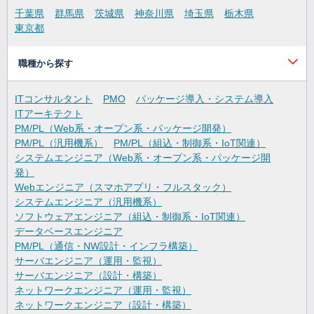
千葉県
群馬県
茨城県
神奈川県
埼玉県
栃木県
東京都
職種から探す
ITコンサルタント
PMO
パッケージ導入・システム導入
ITアーキテクト
PM/PL（Web系・オープン系・パッケージ開発）
PM/PL（汎用機系）
PM/PL（組込・制御系・IoT関連）
システムエンジニア（Web系・オープン系・パッケージ開
発）
Webエンジニア（スマホアプリ・フルスタック）
システムエンジニア（汎用機系）
ソフトウェアエンジニア（組込・制御系・IoT関連）
データベースエンジニア
PM/PL（通信・NW設計・インフラ構築）
サーバエンジニア（運用・監視）
サーバエンジニア（設計・構築）
ネットワークエンジニア（運用・監視）
ネットワークエンジニア（設計・構築）