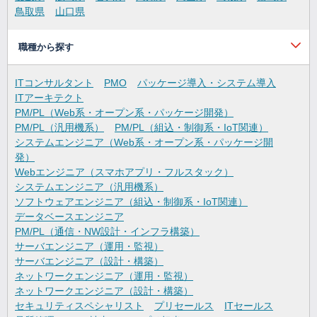
鳥取県
山口県
職種から探す
ITコンサルタント
PMO
パッケージ導入・システム導入
ITアーキテクト
PM/PL（Web系・オープン系・パッケージ開発）
PM/PL（汎用機系）
PM/PL（組込・制御系・IoT関連）
システムエンジニア（Web系・オープン系・パッケージ開
発）
Webエンジニア（スマホアプリ・フルスタック）
システムエンジニア（汎用機系）
ソフトウェアエンジニア（組込・制御系・IoT関連）
データベースエンジニア
PM/PL（通信・NW設計・インフラ構築）
サーバエンジニア（運用・監視）
サーバエンジニア（設計・構築）
ネットワークエンジニア（運用・監視）
ネットワークエンジニア（設計・構築）
セキュリティスペシャリスト
プリセールス
ITセールス