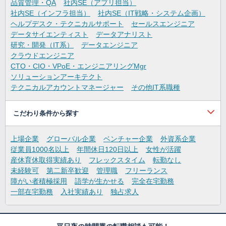
品質管理・QA
社内SE（アプリ担当）
社内SE（インフラ担当）
社内SE（IT戦略・システム企画）
ヘルプデスク・テクニカルサポート
セールスエンジニア
データサイエンティスト
データアナリスト
研究・開発（IT系）
データエンジニア
クラウドエンジニア
CTO・CIO・VPoE・エンジニアリングMgr
ソリューションアーキテクト
テクニカルアカウントマネージャー
その他IT系職種
こだわり条件から探す
上場企業
グローバル企業
ベンチャー企業
外資系企業
従業員1000名以上
年間休日120日以上
女性が活躍
産休育休取得実績あり
フレックスタイム
転勤なし
未経験可
第二新卒歓迎
管理職
フリーランス
障がい者積極採用
語学が生かせる
完全在宅勤務
一部在宅勤務
入社実績あり
独占求人