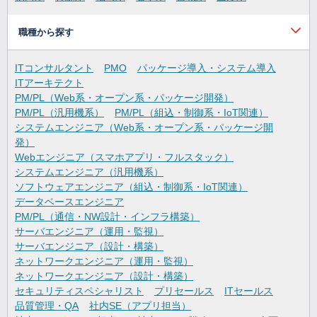
職種から探す
ITコンサルタント
PMO
パッケージ導入・システム導入
ITアーキテクト
PM/PL（Web系・オープン系・パッケージ開発）
PM/PL（汎用機系）
PM/PL（組込・制御系・IoT関連）
システムエンジニア（Web系・オープン系・パッケージ開
発）
Webエンジニア（スマホアプリ・フルスタック）
システムエンジニア（汎用機系）
ソフトウェアエンジニア（組込・制御系・IoT関連）
データベースエンジニア
PM/PL（通信・NW設計・インフラ構築）
サーバエンジニア（運用・監視）
サーバエンジニア（設計・構築）
ネットワークエンジニア（運用・監視）
ネットワークエンジニア（設計・構築）
セキュリティスペシャリスト
プリセールス
ITセールス
品質管理・QA
社内SE（アプリ担当）