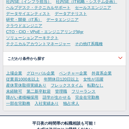
社内SE（インフラ担当）
社内SE（IT戦略・システム企画）
ヘルプデスク・テクニカルサポート
セールスエンジニア
データサイエンティスト
データアナリスト
研究・開発（IT系）
データエンジニア
クラウドエンジニア
CTO・CIO・VPoE・エンジニアリングMgr
ソリューションアーキテクト
テクニカルアカウントマネージャー
その他IT系職種
こだわり条件から探す
上場企業
グローバル企業
ベンチャー企業
外資系企業
従業員1000名以上
年間休日120日以上
女性が活躍
産休育休取得実績あり
フレックスタイム
転勤なし
未経験可
第二新卒歓迎
管理職
フリーランス
障がい者積極採用
語学が生かせる
完全在宅勤務
一部在宅勤務
入社実績あり
独占求人
平日夜の時間帯の転職相談も可能！