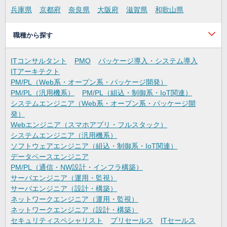
兵庫県
京都府
奈良県
大阪府
滋賀県
和歌山県
職種から探す
ITコンサルタント
PMO
パッケージ導入・システム導入
ITアーキテクト
PM/PL（Web系・オープン系・パッケージ開発）
PM/PL（汎用機系）
PM/PL（組込・制御系・IoT関連）
システムエンジニア（Web系・オープン系・パッケージ開
発）
Webエンジニア（スマホアプリ・フルスタック）
システムエンジニア（汎用機系）
ソフトウェアエンジニア（組込・制御系・IoT関連）
データベースエンジニア
PM/PL（通信・NW設計・インフラ構築）
サーバエンジニア（運用・監視）
サーバエンジニア（設計・構築）
ネットワークエンジニア（運用・監視）
ネットワークエンジニア（設計・構築）
セキュリティスペシャリスト
プリセールス
ITセールス