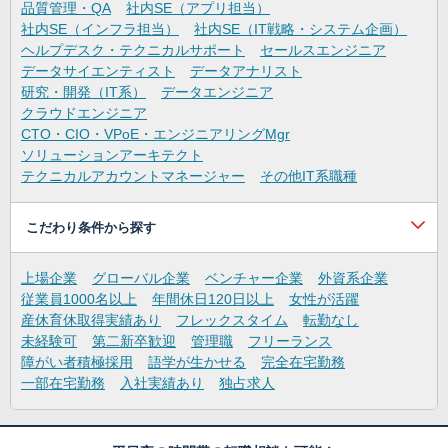
品質管理・QA
社内SE（アプリ担当）
社内SE（インフラ担当）
社内SE（IT戦略・システム企画）
ヘルプデスク・テクニカルサポート
セールスエンジニア
データサイエンティスト
データアナリスト
研究・開発（IT系）
データエンジニア
クラウドエンジニア
CTO・CIO・VPoE・エンジニアリングMgr
ソリューションアーキテクト
テクニカルアカウントマネージャー
その他IT系職種
こだわり条件から探す
上場企業
グローバル企業
ベンチャー企業
外資系企業
従業員1000名以上
年間休日120日以上
女性が活躍
産休育休取得実績あり
フレックスタイム
転勤なし
未経験可
第二新卒歓迎
管理職
フリーランス
障がい者積極採用
語学が生かせる
完全在宅勤務
一部在宅勤務
入社実績あり
独占求人