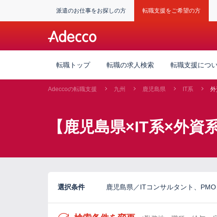
派遣のお仕事をお探しの方
転職支援をご希望の方
転職トップ
転職の求人検索
転職支援につ
Adeccoの転職支援
九州
鹿児島県
IT系
外
【鹿児島県×IT系×外
選択条件
鹿児島県／ITコンサルタント、PMO