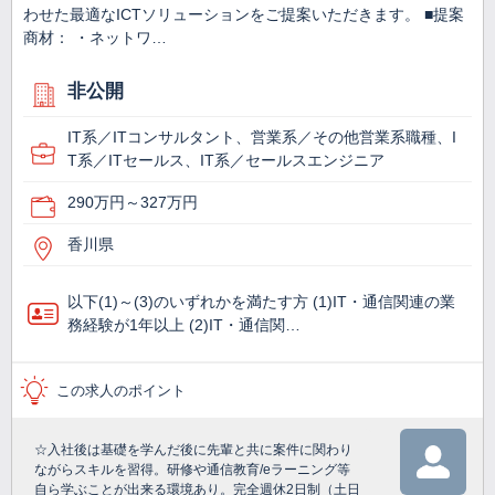
わせた最適なICTソリューションをご提案いただきます。 ■提案
商材： ・ネットワ…
非公開
IT系／ITコンサルタント、営業系／その他営業系職種、I
T系／ITセールス、IT系／セールスエンジニア
290万円～327万円
香川県
以下(1)～(3)のいずれかを満たす方 (1)IT・通信関連の業
務経験が1年以上 (2)IT・通信関…
この求人のポイント
☆入社後は基礎を学んだ後に先輩と共に案件に関わり
ながらスキルを習得。研修や通信教育/eラーニング等
自ら学ぶことが出来る環境あり。完全週休2日制（土日