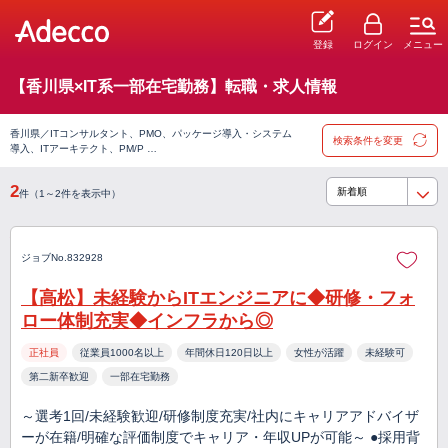
登録
ログイン
メニュー
【香川県×IT系一部在宅勤務】転職・求人情報
香川県／ITコンサルタント、PMO、パッケージ導入・システム
検索条件を変更
導入、ITアーキテクト、PM/P …
2
件（1～2件を表示中）
ジョブNo.832928
【高松】未経験からITエンジニアに◆研修・フォ
ロー体制充実◆インフラから◎
正社員
従業員1000名以上
年間休日120日以上
女性が活躍
未経験可
第二新卒歓迎
一部在宅勤務
～選考1回/未経験歓迎/研修制度充実/社内にキャリアアドバイザ
ーが在籍/明確な評価制度でキャリア・年収UPが可能～ ●採用背