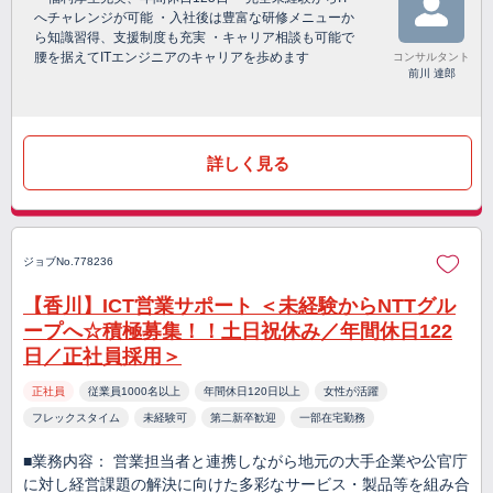
へチャレンジが可能 ・入社後は豊富な研修メニューか
ら知識習得、支援制度も充実 ・キャリア相談も可能で
腰を据えてITエンジニアのキャリアを歩めます
コンサルタント
前川 達郎
詳しく見る
ジョブNo.778236
【香川】ICT営業サポート ＜未経験からNTTグル
ープへ☆積極募集！！土日祝休み／年間休日122
日／正社員採用＞
正社員
従業員1000名以上
年間休日120日以上
女性が活躍
フレックスタイム
未経験可
第二新卒歓迎
一部在宅勤務
■業務内容： 営業担当者と連携しながら地元の大手企業や公官庁
に対し経営課題の解決に向けた多彩なサービス・製品等を組み合