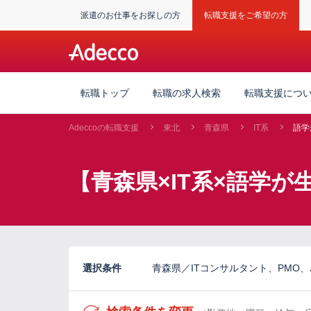
派遣のお仕事をお探しの方
転職支援をご希望の方
転職トップ
転職の求人検索
転職支援につ
Adeccoの転職支援
東北
青森県
IT系
語学
【青森県×IT系×語学
選択条件
青森県／ITコンサルタント、PMO、