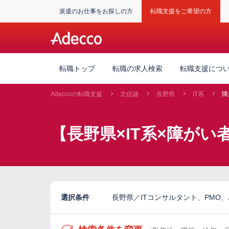
派遣のお仕事をお探しの方
転職支援をご希望の方
転職トップ
転職の求人検索
転職支援につ
Adeccoの転職支援
北信越
長野県
IT系
障
【長野県×IT系×障が
選択条件
長野県／ITコンサルタント、PMO、