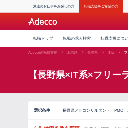
派遣のお仕事をお探しの方
転職支援をご希望の方
転職トップ
転職の求人検索
転職支援につ
Adeccoの転職支援
北信越
長野県
IT系
フ
【長野県×IT系×フリ
選択条件
長野県／ITコンサルタント、PMO、