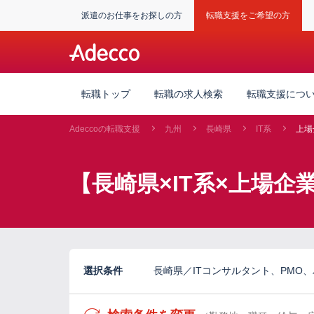
派遣のお仕事をお探しの方
転職支援をご希望の方
転職トップ
転職の求人検索
転職支援につ
Adeccoの転職支援
九州
長崎県
IT系
上場
【長崎県×IT系×上場
選択条件
長崎県／ITコンサルタント、PMO、