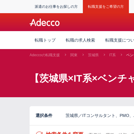
派遣のお仕事をお探しの方
転職支援をご希望の方
転職トップ
転職の求人検索
転職支援につ
Adeccoの転職支援
関東
茨城県
IT系
ベン
【茨城県×IT系×ベン
選択条件
茨城県／ITコンサルタント、PMO、