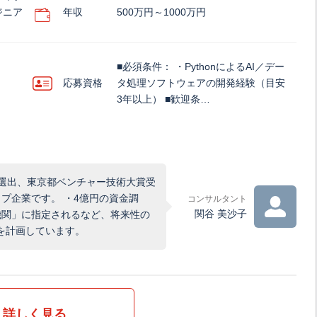
ジニア
年収
500万円～1000万円
■必須条件： ・PythonによるAI／デー
応募資格
タ処理ソフトウェアの開発経験（目安
3年以上） ■歓迎条…
に選出、東京都ベンチャー技術大賞受
プ企業です。 ・4億円の資金調
コンサルタント
関谷 美沙子
機関」に指定されるなど、将来性の
員を計画しています。
詳しく見る