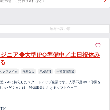
雇用形態、こだわり条件など）
給与の高い順
ジニア◆大型IPO準備中／土日祝休み
れる
ックスタイム
転勤なし
未経験可
一部在宅勤務
造ｘAIに特化したスタートアップ企業です。人手不足やDX停滞を
社いただく方には、設備事業におけるソフトウェア…
oT関