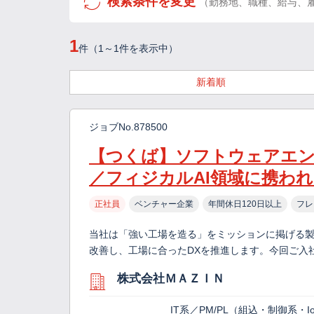
検索条件を変更
（勤務地、職種、給与、
1
件（1～1件を表示中）
新着順
ジョブNo.878500
【つくば】ソフトウェアエン
／フィジカルAI領域に携わ
正社員
ベンチャー企業
年間休日120日以上
フレ
当社は「強い工場を造る」をミッションに掲げる製
改善し、工場に合ったDXを推進します。今回ご入
株式会社ＭＡＺＩＮ
IT系／PM/PL（組込・制御系・I