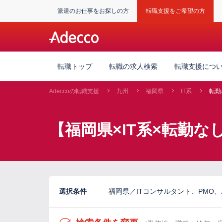
派遣のお仕事をお探しの方
転職支援をご希望の方
転職トップ
転職の求人検索
転職支援につ
Adeccoの転職支援
九州
福岡県
IT系
転勤
【福岡県×IT系×転勤
選択条件
福岡県／ITコンサルタント、PMO、