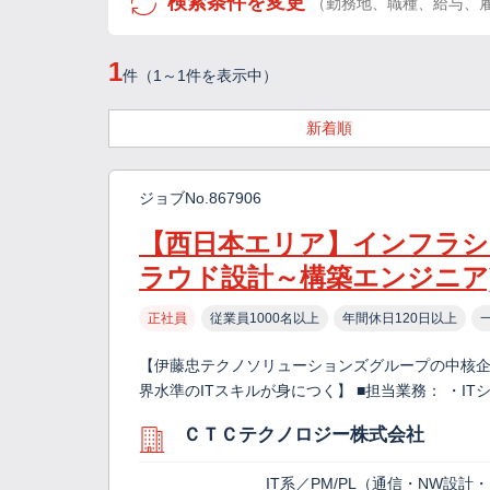
検索条件を変更
（勤務地、職種、給与、
1
件（1～1件を表示中）
新着順
ジョブNo.867906
【西日本エリア】インフラシ
ラウド設計～構築エンジニア)
正社員
従業員1000名以上
年間休日120日以上
【伊藤忠テクノソリューションズグループの中核
界水準のITスキルが身につく】 ■担当業務： ・I
ＣＴＣテクノロジー株式会社
IT系／PM/PL（通信・NW設計