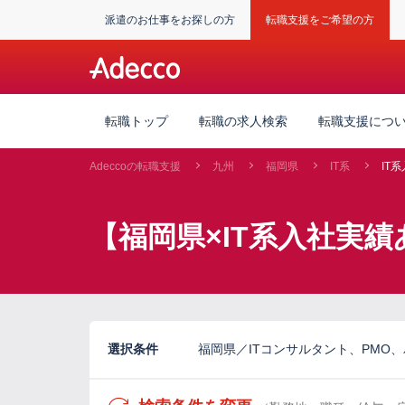
派遣のお仕事をお探しの方
転職支援をご希望の方
転職トップ
転職の求人検索
転職支援につ
Adeccoの転職支援
九州
福岡県
IT系
IT
【福岡県×IT系入社実
選択条件
福岡県／ITコンサルタント、PMO、