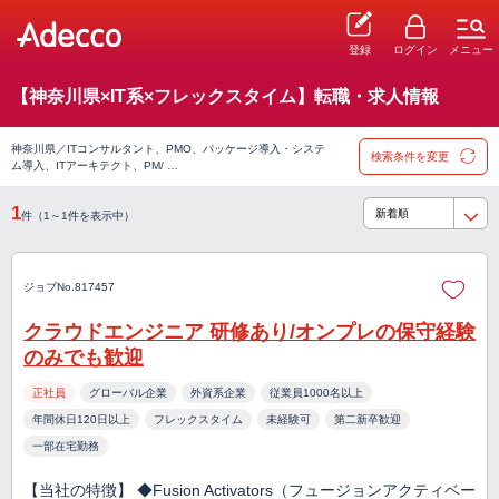
登録
ログイン
メニュー
【神奈川県×IT系×フレックスタイム】転職・求人情報
神奈川県／ITコンサルタント、PMO、パッケージ導入・システ
検索条件を変更
ム導入、ITアーキテクト、PM/ …
1
件（1～1件を表示中）
ジョブNo.817457
クラウドエンジニア 研修あり/オンプレの保守経験
のみでも歓迎
正社員
グローバル企業
外資系企業
従業員1000名以上
年間休日120日以上
フレックスタイム
未経験可
第二新卒歓迎
一部在宅勤務
【当社の特徴】 ◆Fusion Activators（フュージョンアクティベー