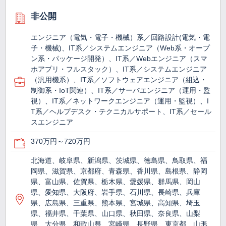
非公開
エンジニア（電気・電子・機械）系／回路設計(電気・電
子・機械)、IT系／システムエンジニア（Web系・オープ
ン系・パッケージ開発）、IT系／Webエンジニア（スマ
ホアプリ・フルスタック）、IT系／システムエンジニア
（汎用機系）、IT系／ソフトウェアエンジニア（組込・
制御系・IoT関連）、IT系／サーバエンジニア（運用・監
視）、IT系／ネットワークエンジニア（運用・監視）、I
T系／ヘルプデスク・テクニカルサポート、IT系／セール
スエンジニア
370万円～720万円
北海道、岐阜県、新潟県、茨城県、徳島県、鳥取県、福
岡県、滋賀県、京都府、青森県、香川県、島根県、静岡
県、富山県、佐賀県、栃木県、愛媛県、群馬県、岡山
県、愛知県、大阪府、岩手県、石川県、長崎県、兵庫
県、広島県、三重県、熊本県、宮城県、高知県、埼玉
県、福井県、千葉県、山口県、秋田県、奈良県、山梨
県、大分県、和歌山県、宮崎県、長野県、東京都、山形