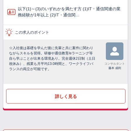
以下(1)～(3)のいずれかを満たす方 (1)IT・通信関連の業
務経験が1年以上 (2)IT・通信関…
この求人のポイント
☆入社後は基礎を学んだ後に先輩と共に案件に関わり
ながらスキルを習得。研修や通信教育/eラーニング等
自ら学ぶことが出来る環境あり。完全週休2日制（土日
祝休み）、残業も月平均13.0時間と、ワークライフバ
コンサルタント
藤本 成利
ランスの両立が可能です。
詳しく見る