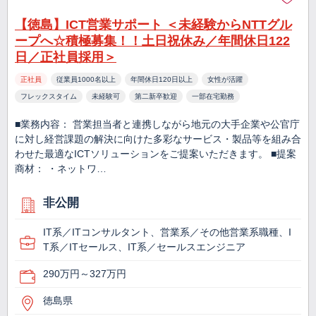
【徳島】ICT営業サポート ＜未経験からNTTグル
ープへ☆積極募集！！土日祝休み／年間休日122
日／正社員採用＞
正社員
従業員1000名以上
年間休日120日以上
女性が活躍
フレックスタイム
未経験可
第二新卒歓迎
一部在宅勤務
■業務内容： 営業担当者と連携しながら地元の大手企業や公官庁
に対し経営課題の解決に向けた多彩なサービス・製品等を組み合
わせた最適なICTソリューションをご提案いただきます。 ■提案
商材： ・ネットワ…
非公開
IT系／ITコンサルタント、営業系／その他営業系職種、I
T系／ITセールス、IT系／セールスエンジニア
290万円～327万円
徳島県