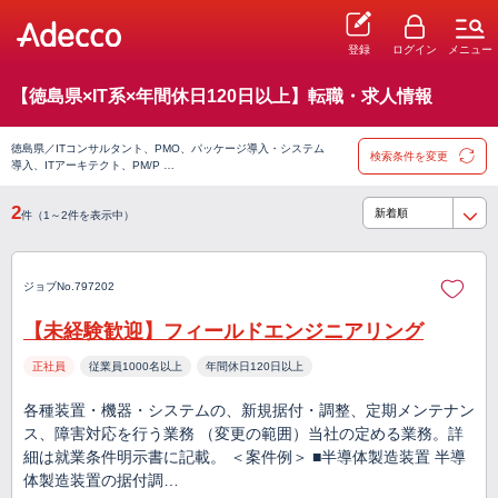
登録
ログイン
メニュー
【徳島県×IT系×年間休日120日以上】転職・求人情報
徳島県／ITコンサルタント、PMO、パッケージ導入・システム
検索条件を変更
導入、ITアーキテクト、PM/P …
2
件（1～2件を表示中）
ジョブNo.797202
【未経験歓迎】フィールドエンジニアリング
正社員
従業員1000名以上
年間休日120日以上
各種装置・機器・システムの、新規据付・調整、定期メンテナン
ス、障害対応を行う業務 （変更の範囲）当社の定める業務。詳
細は就業条件明示書に記載。 ＜案件例＞ ■半導体製造装置 半導
体製造装置の据付調…