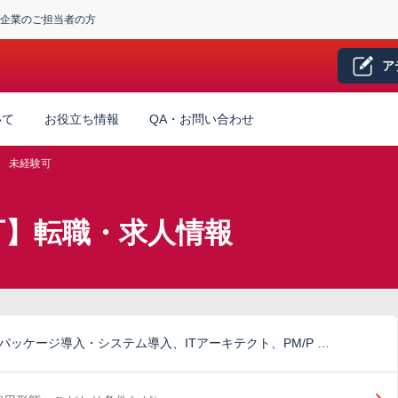
企業のご担当者の方
ア
いて
お役立ち情報
QA・お問い合わせ
未経験可
験可】転職・求人情報
パッケージ導入・システム導入、ITアーキテクト、PM/P …