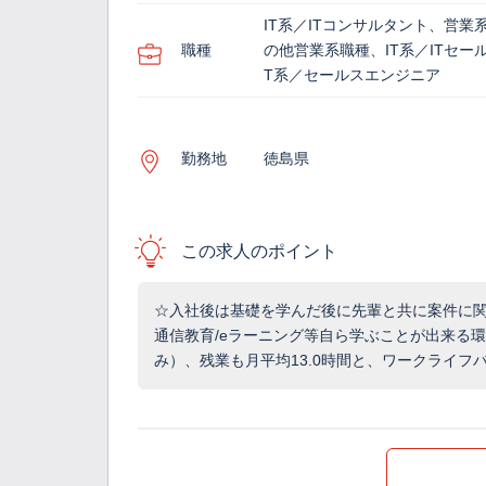
IT系／ITコンサルタント、営業
職種
の他営業系職種、IT系／ITセール
T系／セールスエンジニア
勤務地
徳島県
この求人のポイント
☆入社後は基礎を学んだ後に先輩と共に案件に
通信教育/eラーニング等自ら学ぶことが出来る
み）、残業も月平均13.0時間と、ワークライフ