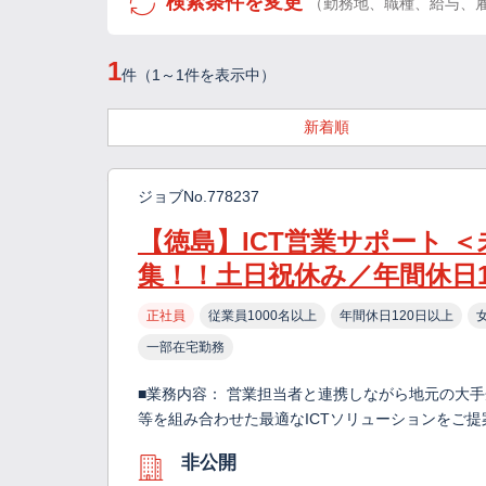
検索条件を変更
（勤務地、職種、給与、
1
件（1～1件を表示中）
新着順
ジョブNo.778237
【徳島】ICT営業サポート 
集！！土日祝休み／年間休日1
正社員
従業員1000名以上
年間休日120日以上
一部在宅勤務
■業務内容： 営業担当者と連携しながら地元の大
等を組み合わせた最適なICTソリューションをご提
非公開