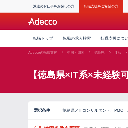
派遣のお仕事をお探しの方
転職支援をご希望の方
転職トップ
転職の求人検索
転職支援につ
Adeccoの転職支援
中国・四国
徳島県
IT系
【徳島県×IT系×未経
選択条件
徳島県／ITコンサルタント、PMO、