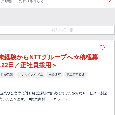
雇用形態、こだわり条件など）
給与の高い順
＜未経験からNTTグループへ☆積極募
22日／正社員採用＞
女性が活躍
フレックスタイム
未経験可
第二新卒歓迎
手企業や公官庁に対し経営課題の解決に向けた多彩なサービス・製品
案いただきます。 ■提案商材： ・ネットワ…