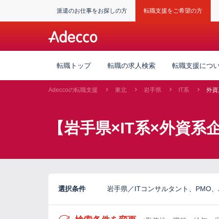
派遣のお仕事をお探しの方
転職支援をご希望の方
転職トップ
転職の求人検索
転職支援につ
Adeccoの転職支援
東北
岩手県
IT系
外資
【岩手県×IT系×外資
選択条件
岩手県／ITコンサルタント、PMO、