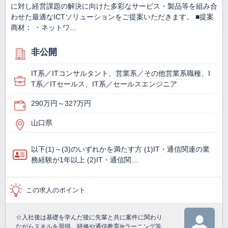
に対し経営課題の解決に向けた多彩なサービス・製品等を組み合
わせた最適なICTソリューションをご提案いただきます。 ■提案
商材： ・ネットワ…
非公開
IT系／ITコンサルタント、営業系／その他営業系職種、I
T系／ITセールス、IT系／セールスエンジニア
290万円～327万円
山口県
以下(1)～(3)のいずれかを満たす方 (1)IT・通信関連の業
務経験が1年以上 (2)IT・通信関…
この求人のポイント
☆入社後は基礎を学んだ後に先輩と共に案件に関わり
ながらスキルを習得。研修や通信教育/eラーニング等