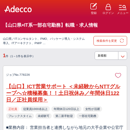
登録
ログイン
メニュー
【山口県×IT系一部在宅勤務】転職・求人情報
山口県／ITコンサルタント、PMO、パッケージ導入・システム
検索条件を変更
導入、ITアーキテクト、PM/P …
1
件（1～1件を表示中）
ジョブNo.778226
【山口】ICT営業サポート ＜未経験からNTTグル
ープへ☆積極募集！！土日祝休み／年間休日122
日／正社員採用＞
正社員
従業員1000名以上
年間休日120日以上
女性が活躍
フレックスタイム
未経験可
第二新卒歓迎
一部在宅勤務
■業務内容： 営業担当者と連携しながら地元の大手企業や公官庁