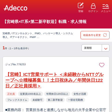
登録
ログイン
メニュー
【宮崎県×IT系×第二新卒歓迎】転職・求人情報
宮崎県／ITコンサルタント、PMO、パッケージ導入・システム
検索条件を変更
導入、ITアーキテクト、PM/P …
1
件（1～1件を表示中）
ジョブNo.778253
【宮崎】ICT営業サポート ＜未経験からNTTグル
ープへ☆積極募集！！土日祝休み／年間休日122
日／正社員採用＞
正社員
従業員1000名以上
年間休日120日以上
女性が活躍
フレックスタイム
未経験可
第二新卒歓迎
一部在宅勤務
■業務内容： 営業担当者と連携しながら地元の大手企業や公官庁