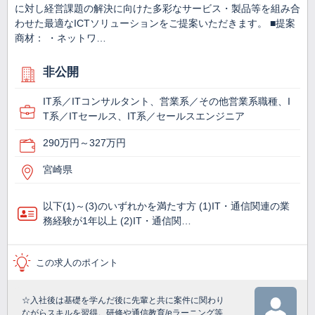
に対し経営課題の解決に向けた多彩なサービス・製品等を組み合
わせた最適なICTソリューションをご提案いただきます。 ■提案
商材： ・ネットワ…
非公開
IT系／ITコンサルタント、営業系／その他営業系職種、I
T系／ITセールス、IT系／セールスエンジニア
290万円～327万円
宮崎県
以下(1)～(3)のいずれかを満たす方 (1)IT・通信関連の業
務経験が1年以上 (2)IT・通信関…
この求人のポイント
☆入社後は基礎を学んだ後に先輩と共に案件に関わり
ながらスキルを習得。研修や通信教育/eラーニング等