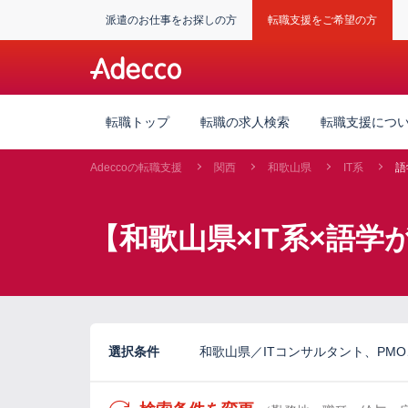
派遣のお仕事をお探しの方
転職支援をご希望の方
転職トップ
転職の求人検索
転職支援につ
Adeccoの転職支援
関西
和歌山県
IT系
語
【和歌山県×IT系×語
選択条件
和歌山県／ITコンサルタント、PMO