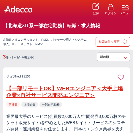
登録
ログイン
メニュー
【北海道×IT系一部在宅勤務】転職・求人情報
北海道／ITコンサルタント、PMO、パッケージ導入・システム
検索条件を変更
導入、ITアーキテクト、PM/P …
3
件（1～3件を表示中）
ジョブNo.881252
【一部リモートOK】WEBエンジニア＜大手上場
企業×自社サービス開発エンジニア＞
正社員
上場企業
一部在宅勤務
業界最大手のサービス(会員数2,000万人/年間発券8,000万枚のチ
ケット販売サイト)を中心としたWEBサイト・サービスのシステ
ム開発・運用業務をお任せします。 日本のエンタメ業界を支え