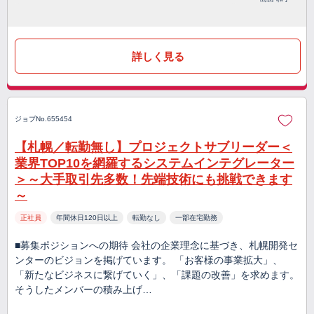
詳しく見る
ジョブNo.655454
【札幌／転勤無し】プロジェクトサブリーダー＜
業界TOP10を網羅するシステムインテグレーター
＞～大手取引先多数！先端技術にも挑戦できます
～
正社員
年間休日120日以上
転勤なし
一部在宅勤務
■募集ポジションへの期待 会社の企業理念に基づき、札幌開発セ
ンターのビジョンを掲げています。 「お客様の事業拡大」、
「新たなビジネスに繋げていく」、「課題の改善」を求めます。
そうしたメンバーの積み上げ…