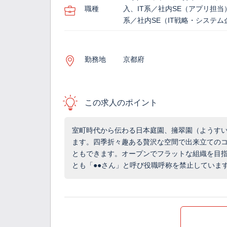
職種
入、IT系／社内SE（アプリ担当）
系／社内SE（IT戦略・システム
勤務地
京都府
この求人のポイント
室町時代から伝わる日本庭園、擁翠園（ようす
ます。四季折々趣ある贅沢な空間で出来立ての
ともできます。オープンでフラットな組織を目
とも「●●さん」と呼び役職呼称を禁止していま