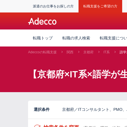
派遣のお仕事をお探しの方
転職支援をご希望の方
転職トップ
転職の求人検索
転職支援につ
Adeccoの転職支援
関西
京都府
IT系
語学
【京都府×IT系×語学
選択条件
京都府／ITコンサルタント、PMO、