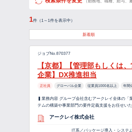
検索条件を変更
（勤務地、職種、給与、
1
件（1～1件を表示中）
新着順
ジョブNo.870377
【京都】【管理部もしくは、
企業】DX推進担当
正社員
グローバル企業
従業員1000名以上
年間
▍業務内容 グループ会社含むアークレイ全体の「
テムの構築や事業部門の要件定義支援をお任せいた
アークレイ株式会社
IT系／パッケージ導入・システ