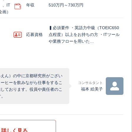
、IT
年収
510万円～730万円
企画）
▍必須要件 ・英語力中級（TOEIC650
応募資格
点程度）以上をお持ちの方 ・ITツール
や業務フローを用いた…
いえん）の中に京都研究所がござい
コーヒーを飲みながら仕事をするこ
コンサルタント
福本 絵美子
指しております。役員や責任者のこ
す。
詳しく見る