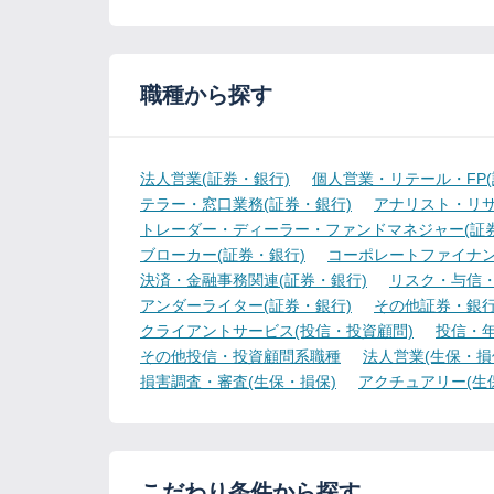
職種から探す
法人営業(証券・銀行)
個人営業・リテール・FP(
テラー・窓口業務(証券・銀行)
アナリスト・リサ
トレーダー・ディーラー・ファンドマネジャー(証券
ブローカー(証券・銀行)
コーポレートファイナン
決済・金融事務関連(証券・銀行)
リスク・与信・
アンダーライター(証券・銀行)
その他証券・銀
クライアントサービス(投信・投資顧問)
投信・年
その他投信・投資顧問系職種
法人営業(生保・損
損害調査・審査(生保・損保)
アクチュアリー(生
こだわり条件から探す