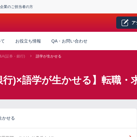
企業のご担当者の方
ア
いて
お役立ち情報
QA・お問い合わせ
&A(証券・銀行)
語学が生かせる
・銀行)×語学が生かせる】転職・
生かせる