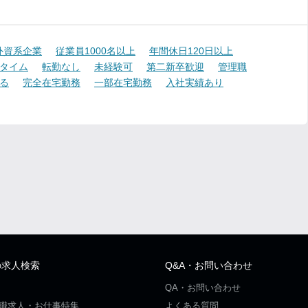
外資系企業
従業員1000名以上
年間休日120日以上
タイム
転勤なし
未経験可
第二新卒歓迎
管理職
る
完全在宅勤務
一部在宅勤務
入社実績あり
の求人検索
Q&A・お問い合わせ
QA・お問い合わせ
職求人・お仕事特集
よくある質問