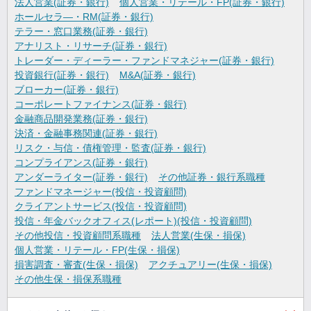
法人営業(証券・銀行)
個人営業・リテール・FP(証券・銀行)
ホールセラ―・RM(証券・銀行)
テラー・窓口業務(証券・銀行)
アナリスト・リサーチ(証券・銀行)
トレーダー・ディーラー・ファンドマネジャー(証券・銀行)
投資銀行(証券・銀行)
M&A(証券・銀行)
ブローカー(証券・銀行)
コーポレートファイナンス(証券・銀行)
金融商品開発業務(証券・銀行)
決済・金融事務関連(証券・銀行)
リスク・与信・債権管理・監査(証券・銀行)
コンプライアンス(証券・銀行)
アンダーライター(証券・銀行)
その他証券・銀行系職種
ファンドマネージャー(投信・投資顧問)
クライアントサービス(投信・投資顧問)
投信・年金バックオフィス(レポート)(投信・投資顧問)
その他投信・投資顧問系職種
法人営業(生保・損保)
個人営業・リテール・FP(生保・損保)
損害調査・審査(生保・損保)
アクチュアリー(生保・損保)
その他生保・損保系職種