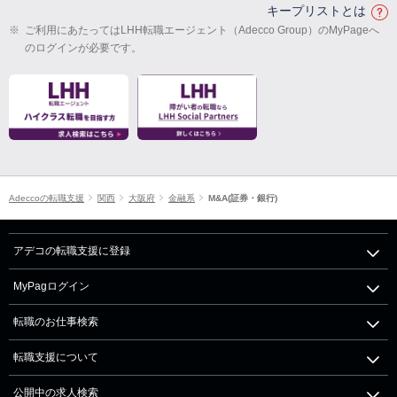
キープリストとは
※
ご利用にあたってはLHH転職エージェント（Adecco Group）のMyPageへ
のログインが必要です。
Adeccoの転職支援
関西
大阪府
金融系
M&A(証券・銀行)
アデコの転職支援に登録
MyPagログイン
転職のお仕事検索
転職支援について
公開中の求人検索