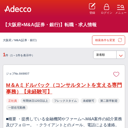
登録
ログイン
メニュー
【大阪府×M&A(証券・銀行)】転職・求人情報
大阪府／M&A(証券・銀行)
検索条件を変更
1
件（1～1件を表示中）
ジョブNo.849807
M＆Aミドルバック（コンサルタントを支える専門
事務）【未経験可】
正社員
年間休日120日以上
フレックスタイム
未経験可
第二新卒歓迎
一部在宅勤務
■概要 ・提携している金融機関やファームへM&A案件の紹介業務
及びフォロー。 ・クライアントとのメール、電話による連絡。