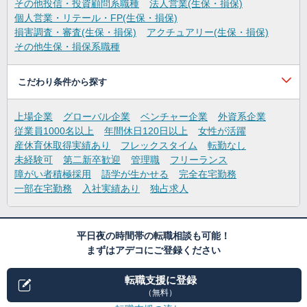
その他投信・投資顧問系職種
法人営業(生保・損保)
個人営業・リテール・FP(生保・損保)
損害調査・審査(生保・損保)
アクチュアリー(生保・損保)
その他生保・損保系職種
こだわり条件から探す
上場企業
グローバル企業
ベンチャー企業
外資系企業
従業員1000名以上
年間休日120日以上
女性が活躍
産休育休取得実績あり
フレックスタイム
転勤なし
未経験可
第二新卒歓迎
管理職
フリーランス
障がい者積極採用
語学が生かせる
完全在宅勤務
一部在宅勤務
入社実績あり
独占求人
平日夜の時間帯の転職相談も可能！
まずはアデコにご登録ください
転職支援に登録
（無料）