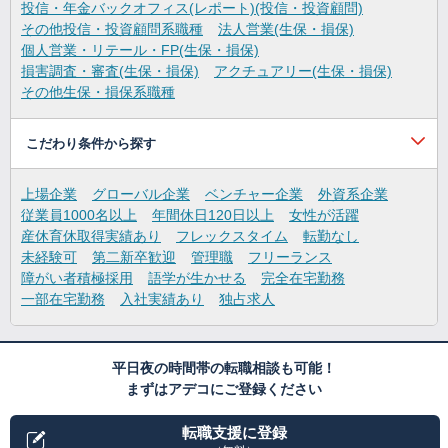
投信・年金バックオフィス(レポート)(投信・投資顧問)
その他投信・投資顧問系職種
法人営業(生保・損保)
個人営業・リテール・FP(生保・損保)
損害調査・審査(生保・損保)
アクチュアリー(生保・損保)
その他生保・損保系職種
こだわり条件から探す
上場企業
グローバル企業
ベンチャー企業
外資系企業
従業員1000名以上
年間休日120日以上
女性が活躍
産休育休取得実績あり
フレックスタイム
転勤なし
未経験可
第二新卒歓迎
管理職
フリーランス
障がい者積極採用
語学が生かせる
完全在宅勤務
一部在宅勤務
入社実績あり
独占求人
平日夜の時間帯の転職相談も可能！
まずはアデコにご登録ください
転職支援に登録