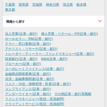
千葉県
群馬県
茨城県
神奈川県
埼玉県
栃木県
東京都
職種から探す
法人営業(証券・銀行)
個人営業・リテール・FP(証券・銀行)
ホールセラ―・RM(証券・銀行)
テラー・窓口業務(証券・銀行)
アナリスト・リサーチ(証券・銀行)
トレーダー・ディーラー・ファンドマネジャー(証券・銀行)
投資銀行(証券・銀行)
M&A(証券・銀行)
ブローカー(証券・銀行)
コーポレートファイナンス(証券・銀行)
金融商品開発業務(証券・銀行)
決済・金融事務関連(証券・銀行)
リスク・与信・債権管理・監査(証券・銀行)
コンプライアンス(証券・銀行)
アンダーライター(証券・銀行)
その他証券・銀行系職種
ファンドマネージャー(投信・投資顧問)
クライアントサービス(投信・投資顧問)