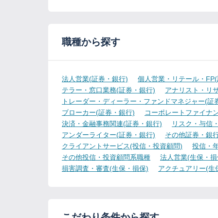
職種から探す
法人営業(証券・銀行)
個人営業・リテール・FP(
テラー・窓口業務(証券・銀行)
アナリスト・リサ
トレーダー・ディーラー・ファンドマネジャー(証券
ブローカー(証券・銀行)
コーポレートファイナン
決済・金融事務関連(証券・銀行)
リスク・与信・
アンダーライター(証券・銀行)
その他証券・銀
クライアントサービス(投信・投資顧問)
投信・年
その他投信・投資顧問系職種
法人営業(生保・損
損害調査・審査(生保・損保)
アクチュアリー(生
こだわり条件から探す