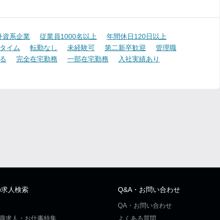
外資系企業
従業員1000名以上
年間休日120日以上
タイム
転勤なし
未経験可
第二新卒歓迎
管理職
る
完全在宅勤務
一部在宅勤務
入社実績あり
の求人検索
Q&A・お問い合わせ
QA・お問い合わせ
職求人・お仕事特集
よくある質問