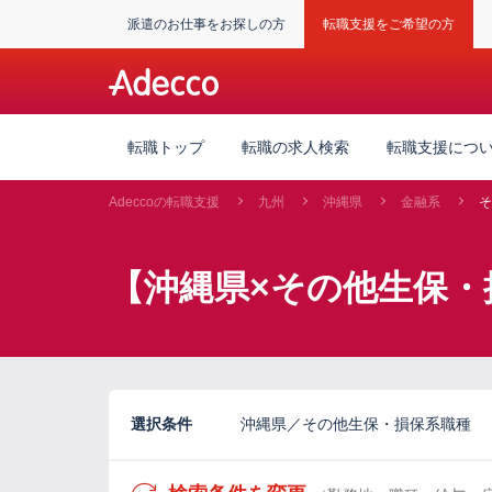
派遣のお仕事をお探しの方
転職支援をご希望の方
転職トップ
転職の求人検索
転職支援につ
Adeccoの転職支援
九州
沖縄県
金融系
そ
【沖縄県×その他生保・
選択条件
沖縄県／その他生保・損保系職種