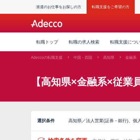
派遣のお仕事をお探しの方
転職支援をご希望の方
転職トップ
転職の求人検索
転職支援につ
Adeccoの転職支援
中国・四国
高知県
金融系
【高知県×金融系×従業員
選択条件
高知県／法人営業(証券・銀行)、個人