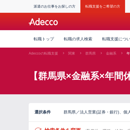
派遣のお仕事をお探しの方
転職支援をご希望の方
転職トップ
転職の求人検索
転職支援につ
Adeccoの転職支援
関東
群馬県
金融系
年
【群馬県×金融系×年間
選択条件
群馬県／法人営業(証券・銀行)、個人