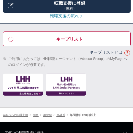
転職支援に登録
（無料）
転職支援の流れ
キープリスト
キープリストとは
※
ご利用にあたってはLHH転職エージェント（Adecco Group）のMyPageへ
のログインが必要です。
Adeccoの転職支援
関西
滋賀県
金融系
年間休日120日以上
アデコの転職支援に登録