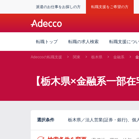
派遣のお仕事をお探しの方
転職支援をご希望の方
転職トップ
転職の求人検索
転職支援につ
Adeccoの転職支援
関東
栃木県
金融系
金
【栃木県×金融系一部在
選択条件
栃木県／法人営業(証券・銀行)、個人