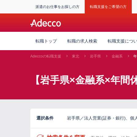
派遣のお仕事をお探しの方
転職支援をご希望の方
転職トップ
転職の求人検索
転職支援につ
Adeccoの転職支援
東北
岩手県
金融系
年
【岩手県×金融系×年間
選択条件
岩手県／法人営業(証券・銀行)、個人