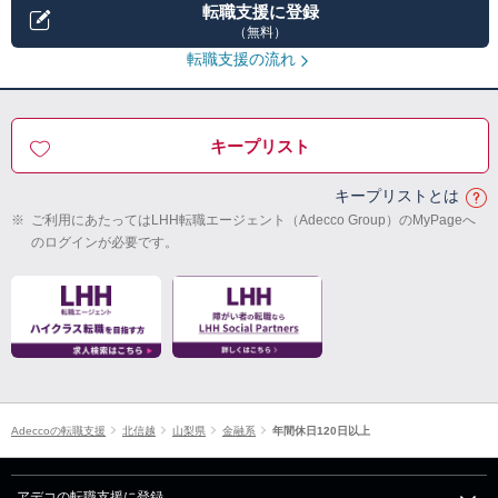
転職支援に登録
（無料）
転職支援の流れ
キープリスト
キープリストとは
※
ご利用にあたってはLHH転職エージェント（Adecco Group）のMyPageへ
のログインが必要です。
Adeccoの転職支援
北信越
山梨県
金融系
年間休日120日以上
アデコの転職支援に登録