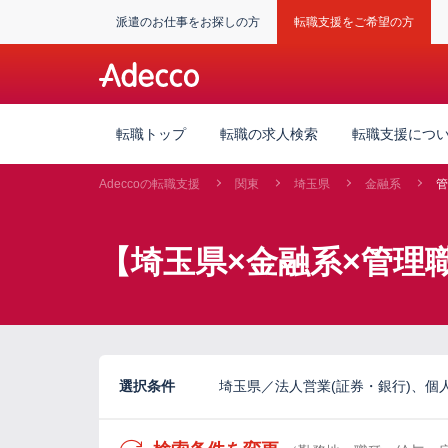
派遣のお仕事をお探しの方
転職支援をご希望の方
転職トップ
転職の求人検索
転職支援につ
Adeccoの転職支援
関東
埼玉県
金融系
管
【埼玉県×金融系×管理
選択条件
埼玉県／法人営業(証券・銀行)、個人