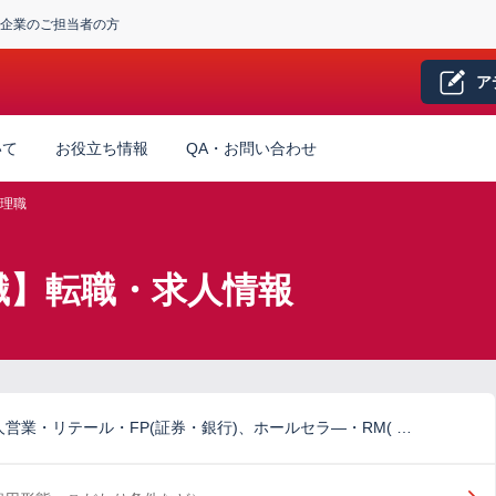
企業のご担当者の方
ア
いて
お役立ち情報
QA・お問い合わせ
理職
職】転職・求人情報
営業・リテール・FP(証券・銀行)、ホールセラ―・RM( …