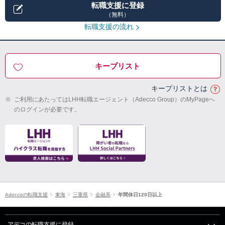
転職支援に登録
（無料）
転職支援の流れ
キープリスト
キープリストとは
※
ご利用にあたってはLHH転職エージェント（Adecco Group）のMyPageへ
のログインが必要です。
Adeccoの転職支援
東海
三重県
金融系
年間休日120日以上
アデコの転職支援に登録